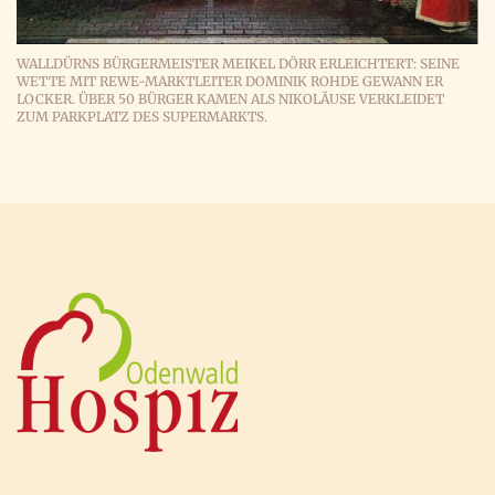
WALLDÜRNS BÜRGERMEISTER MEIKEL DÖRR ERLEICHTERT: SEINE
WETTE MIT REWE-MARKTLEITER DOMINIK ROHDE GEWANN ER
LOCKER. ÜBER 50 BÜRGER KAMEN ALS NIKOLÄUSE VERKLEIDET
ZUM PARKPLATZ DES SUPERMARKTS.