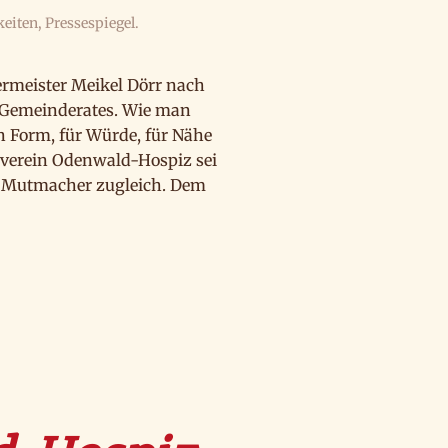
keiten
,
Pressespiegel
.
rmeister Meikel Dörr nach
s Gemeinderates. Wie man
n Form, für Würde, für Nähe
erverein Odenwald-Hospiz sei
nd Mutmacher zugleich. Dem