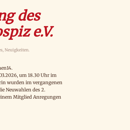
ng des
piz e.V.
es
,
Neuigkeiten
.
hen14.
03.2026, um 18.30 Uhr im
ererin wurden im vergangenen
die Neuwahlen des 2.
 einem Mitglied Anregungen