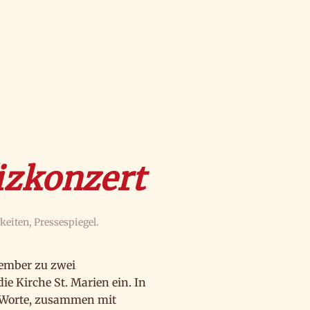
izkonzert
keiten
,
Pressespiegel
.
vember zu zwei
e Kirche St. Marien ein. In
e Worte, zusammen mit