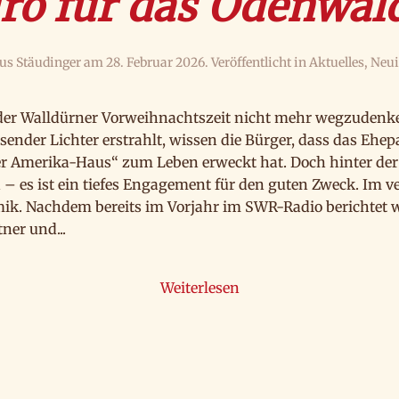
uro für das Odenwal
s Stäudinger
am
28. Februar 2026
. Veröffentlicht in
Aktuelles
,
Neui
us der Walldürner Vorweihnachtszeit nicht mehr wegzudenken
sender Lichter erstrahlt, wissen die Bürger, dass das Ehe
 Amerika-Haus“ zum Leben erweckt hat. Doch hinter der 
 – es ist ein tiefes Engagement für den guten Zweck. Im v
ik. Nachdem bereits im Vorjahr im SWR-Radio berichtet w
ner und...
Weiterlesen